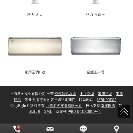
格力·金贝
格力·汉白玉
家用空调U致
全能王-U尊
上海谷冬实业有限公司,专营
空气能热水器
中央空调
家用空调
案例
展示
等业务,有意向的客户请咨询我们，联系电话：
13764006315
CopyRight © 版权所有:
上海谷冬实业有限公司
技术支持:
秦汉网络
网
站地图
XML
备案号:
沪ICP备18002015号-1