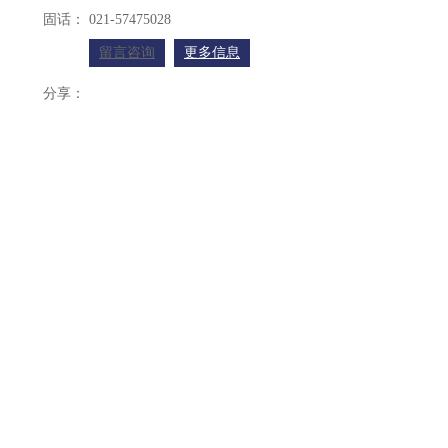
固话：
021-57475028
留言咨询
更多信息
分享：