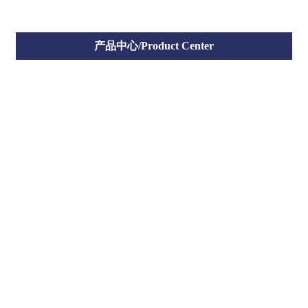
产品中心/Product Center
空气能热水器
中央空调
商用热水器
商用中央空调
家用热水器
家用中央空调
家用空调
特种空调
柜式空调
挂式空调
案例展示