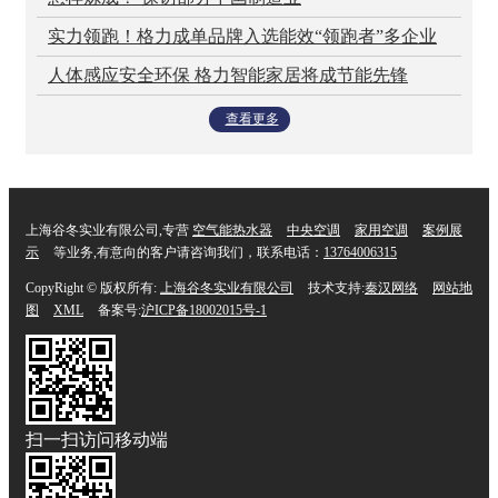
实力领跑！格力成单品牌入选能效“领跑者”多企业
人体感应安全环保 格力智能家居将成节能先锋
查看更多
上海谷冬实业有限公司,专营
空气能热水器
中央空调
家用空调
案例展
示
等业务,有意向的客户请咨询我们，联系电话：
13764006315
CopyRight © 版权所有:
上海谷冬实业有限公司
技术支持:
秦汉网络
网站地
图
XML
备案号:
沪ICP备18002015号-1
扫一扫访问移动端