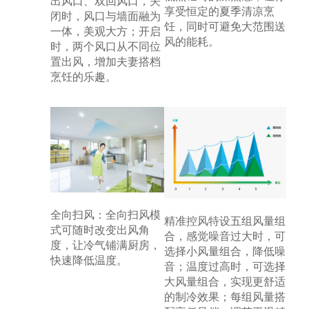
出风口、双回风口，关
享受恒定的夏季清凉烹
闭时，风口与墙面融为
饪，同时可避免大范围送
一体，美观大方；开启
风的能耗。
时，两个风口从不同位
置出风，增加夫妻搭档
烹饪的乐趣。
全向扫风：全向扫风模
精准控风特设五组风量组
式可随时改变出风角
合，感觉噪音过大时，可
度，让冷气铺满厨房，
选择小风量组合，降低噪
快速降低温度。
音；温度过高时，可选择
大风量组合，实现更舒适
的制冷效果；每组风量搭