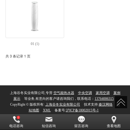
01 (1)
共 3 条记录 1 页
上海谷冬实业有限公司,专营
空气能热水器
中央空调
家用空调
案例
展示
等业务,有意向的客户请咨询我们，联系电话：
13764006315
CopyRight © 版权所有:
上海谷冬实业有限公司
技术支持:
秦汉网络
网
站地图
XML
备案号:
沪ICP备18002015号-1
电话咨询
短信咨询
留言咨询
查看地图