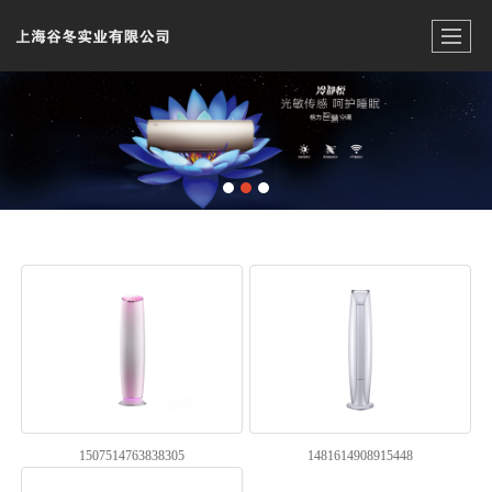
1507514763838305
1481614908915448